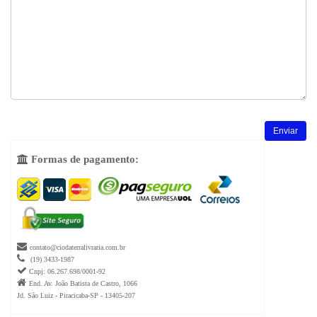
Formas de pagamento:


contato@ciodaterralivraria.com.br

(19) 3433-1987

Cnpj: 06.267.698/0001-92

End. Av. João Batista de Castro, 1066
Jd. São Luiz - Piracicaba-SP - 13405-207