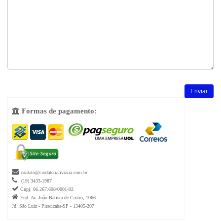
Formas de pagamento:


contato@ciodaterralivraria.com.br

(19) 3433-1987

Cnpj: 06.267.698/0001-92

End. Av. João Batista de Castro, 1066
Jd. São Luiz - Piracicaba-SP - 13405-207