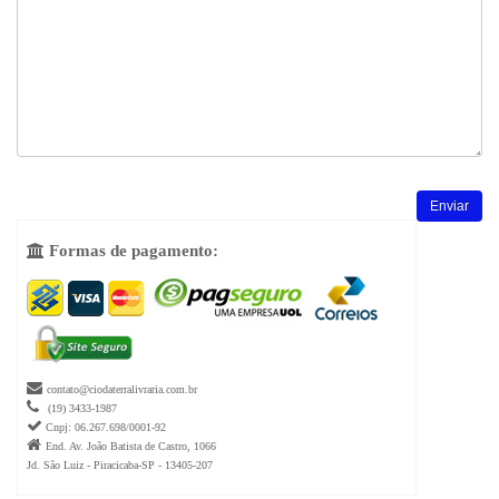
Formas de pagamento:


contato@ciodaterralivraria.com.br

(19) 3433-1987

Cnpj: 06.267.698/0001-92

End. Av. João Batista de Castro, 1066
Jd. São Luiz - Piracicaba-SP - 13405-207