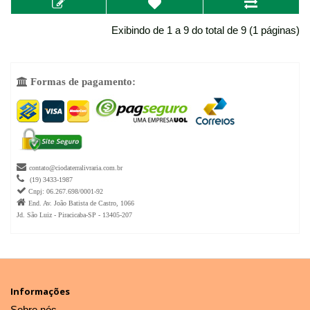
Exibindo de 1 a 9 do total de 9 (1 páginas)
Formas de pagamento:


contato@ciodaterralivraria.com.br

(19) 3433-1987

Cnpj: 06.267.698/0001-92

End. Av. João Batista de Castro, 1066
Jd. São Luiz - Piracicaba-SP - 13405-207
Informações
Sobre nós