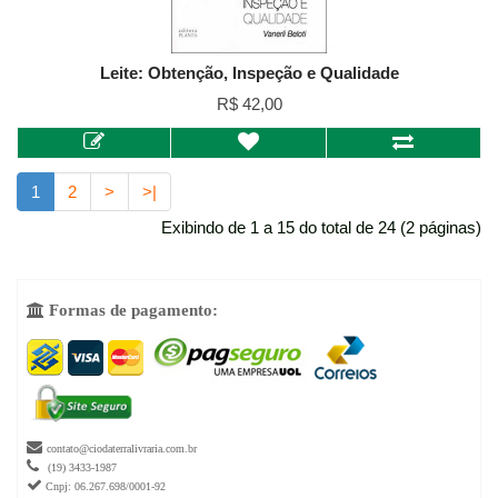
Leite: Obtenção, Inspeção e Qualidade
R$ 42,00
1
2
>
>|
Exibindo de 1 a 15 do total de 24 (2 páginas)
Formas de pagamento:


contato@ciodaterralivraria.com.br

(19) 3433-1987

Cnpj: 06.267.698/0001-92