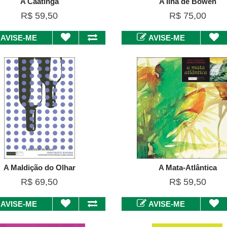
A Caatinga
A Ilha de Bowen
R$ 59,50
R$ 75,00
AVISE-ME
AVISE-ME
A Maldição do Olhar
A Mata-Atlântica
R$ 69,50
R$ 59,50
AVISE-ME
AVISE-ME