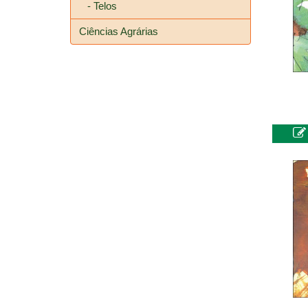
- Telos
Ciências Agrárias