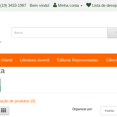
(19) 3433-1987
Bem-vindo!
Minha conta
Lista de desej
 Infantil
Literatura Juvenil
Editoras Representadas
Ciênci
ta
ção de produtos (0)
Organizar por: