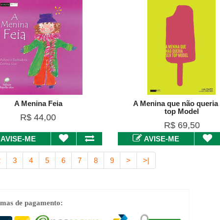
A Menina Feia
A Menina que não queria 
top Model
R$ 44,00
R$ 69,50
AVISE-ME
AVISE-ME
2
3
4
5
6
7
8
9
>
>|
mas de pagamento: