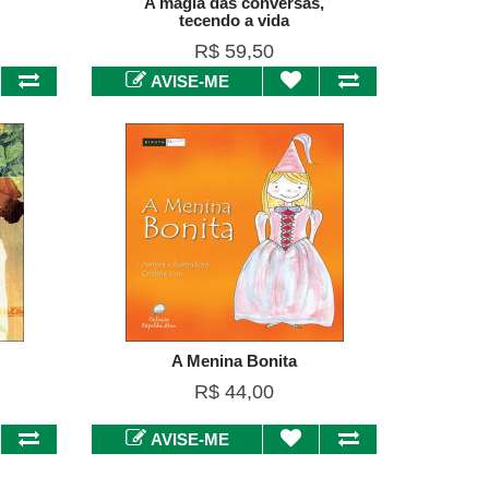
A magia das conversas,
tecendo a vida
R$ 59,50
AVISE-ME
A Menina Bonita
R$ 44,00
AVISE-ME