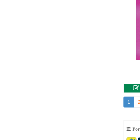
1
For
