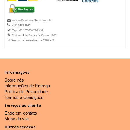

contato@ciodaterralivraria.com.br

(19) 3433-1987

Cnpj: 06.267.698/0001-92

End. Av. João Batista de Castro, 1066
Jd. São Luiz - Piracicaba-SP - 13405-207
Informações
Sobre nós
Informações de Entrega
Política de Privacidade
Termos e Condições
Serviços ao cliente
Entre em contato
Mapa do site
Outros serviços