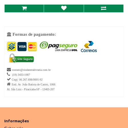
Formas de pagamento:


contato@ciodaterralivraria.com.br

(19) 3433-1987

Cnpj: 06.267.698/0001-92

End. Av. João Batista de Castro, 1066
Jd. São Luiz - Piracicaba-SP - 13405-207
Informações