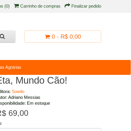
os (0)
Carrinho de compras
Finalizar pedido
0 - R$ 0,00
as Agrárias
Eta, Mundo Cão!
itora:
Sowilo
tor: Adriano Messias
sponibilidade: Em estoque
$ 69,00
d