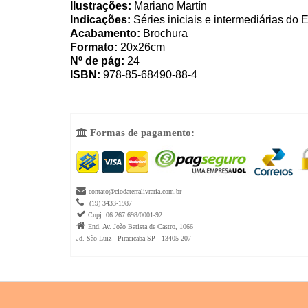
Ilustrações:
Mariano Martín
Indicações:
Séries iniciais e intermediárias do
Acabamento:
Brochura
Formato:
20x26cm
Nº de pág:
24
ISBN:
978-85-68490-88-4
Formas de pagamento:


contato@ciodaterralivraria.com.br

(19) 3433-1987

Cnpj: 06.267.698/0001-92

End. Av. João Batista de Castro, 1066
Jd. São Luiz - Piracicaba-SP - 13405-207