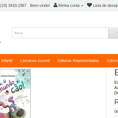
(19) 3433-1987
Bem-vindo!
Minha conta
Lista de desej
 Infantil
Literatura Juvenil
Editoras Representadas
Ciênci
Ed
Au
Di
R
Qt