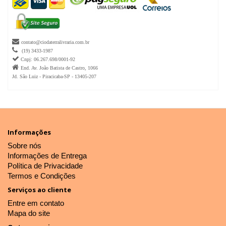

contato@ciodaterralivraria.com.br

(19) 3433-1987

Cnpj: 06.267.698/0001-92

End. Av. João Batista de Castro, 1066
Jd. São Luiz - Piracicaba-SP - 13405-207
Informações
Sobre nós
Informações de Entrega
Política de Privacidade
Termos e Condições
Serviços ao cliente
Entre em contato
Mapa do site