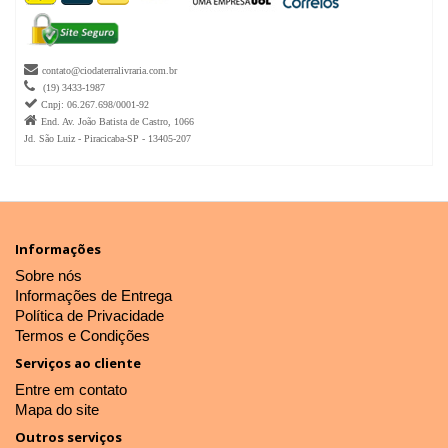

contato@ciodaterralivraria.com.br

(19) 3433-1987

Cnpj: 06.267.698/0001-92

End. Av. João Batista de Castro, 1066
Jd. São Luiz - Piracicaba-SP - 13405-207
Informações
Sobre nós
Informações de Entrega
Política de Privacidade
Termos e Condições
Serviços ao cliente
Entre em contato
Mapa do site
Outros serviços