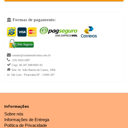
Formas de pagamento:


contato@ciodaterralivraria.com.br

(19) 3433-1987

Cnpj: 06.267.698/0001-92

End. Av. João Batista de Castro, 1066
Jd. São Luiz - Piracicaba-SP - 13405-207
Informações
Sobre nós
Informações de Entrega
Política de Privacidade