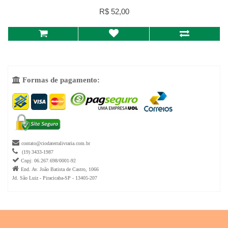
R$ 52,00
Formas de pagamento:


contato@ciodaterralivraria.com.br

(19) 3433-1987

Cnpj: 06.267.698/0001-92

End. Av. João Batista de Castro, 1066
Jd. São Luiz - Piracicaba-SP - 13405-207