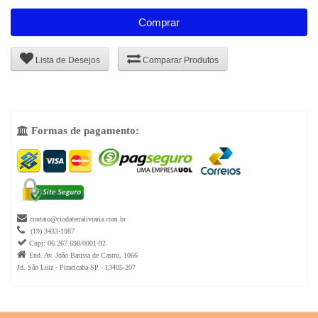
Comprar
Lista de Desejos
Comparar Produtos
Formas de pagamento:


contato@ciodaterralivraria.com.br

(19) 3433-1987

Cnpj: 06.267.698/0001-92

End. Av. João Batista de Castro, 1066
Jd. São Luiz - Piracicaba-SP - 13405-207