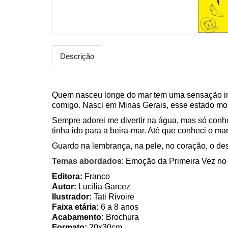
Descrição
Quem nasceu longe do mar tem uma sensação incr
comigo. Nasci em Minas Gerais, esse estado mon
Sempre adorei me divertir na água, mas só conhe
tinha ido para a beira-mar. Até que conheci o ma
Guardo na lembrança, na pele, no coração, o de
Temas abordados
: Emoção da Primeira Vez no
Editora:
Franco
Autor:
Lucília Garcez
Ilustrador:
Tati Rivoire
Faixa etária:
6 a 8 anos
Acabamento:
Brochura
Formato:
20x30cm