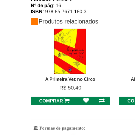
Nº de pág:
16
ISBN:
978-85-7671-180-3
Produtos relacionados
A Primeira Vez no Circo
A
R$ 50,40
COMPRAR
CO
Formas de pagamento:
