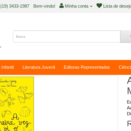
(19) 3433-1987
Bem-vindo!
Minha conta
Lista de desej
 Infantil
Literatura Juvenil
Editoras Representadas
Ciênci
Ed
Au
Di
R