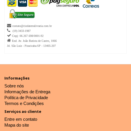

contato@ciodaterralivraria.com.br

(19) 3433-1987

Cnpj: 06.267.698/0001-92

End. Av. João Batista de Castro, 1066
Jd. São Luiz - Piracicaba-SP - 13405-207
Informações
Sobre nós
Informações de Entrega
Política de Privacidade
Termos e Condições
Serviços ao cliente
Entre em contato
Mapa do site