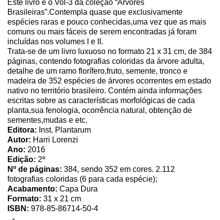
Este livro é o Vol-3 da coleção “Árvores
Brasileiras”.Contempla quase que exclusivamente
espécies raras e pouco conhecidas,uma vez que as mais
comuns ou mais fáceis de serem encontradas já foram
incluídas nos volumes I e II.
Trata-se de um livro luxuoso no formato 21 x 31 cm, de 384
páginas, contendo fotografias coloridas da árvore adulta,
detalhe de um ramo florífero,fruto, semente, tronco e
madeira de 352 espécies de árvores ocorrentes em estado
nativo no território brasileiro. Contém ainda informações
escritas sobre as características morfológicas de cada
planta,sua fenologia, ocorrência natural, obtenção de
sementes,mudas e etc.
Editora:
Inst. Plantarum
Autor:
Harri Lorenzi
Ano:
2016
Edição:
2ª
Nº de páginas:
384, sendo 352 em cores.
2.112
fotografias coloridas (6 para cada espécie);
Acabamento:
Capa Dura
Formato:
31 x 21 cm
ISBN:
978-85-86714-50-4