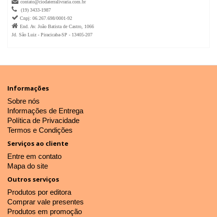

contato@ciodaterralivraria.com.br

(19) 3433-1987

Cnpj: 06.267.698/0001-92

End. Av. João Batista de Castro, 1066
Jd. São Luiz - Piracicaba-SP - 13405-207
Informações
Sobre nós
Informações de Entrega
Política de Privacidade
Termos e Condições
Serviços ao cliente
Entre em contato
Mapa do site
Outros serviços
Produtos por editora
Comprar vale presentes
Produtos em promoção