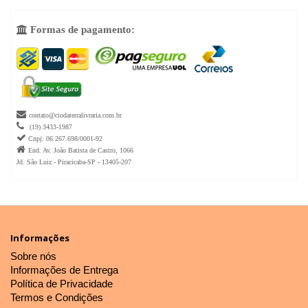
Formas de pagamento:


contato@ciodaterralivraria.com.br

(19) 3433-1987

Cnpj: 06.267.698/0001-92

End. Av. João Batista de Castro, 1066
Jd. São Luiz - Piracicaba-SP - 13405-207
Informações
Sobre nós
Informações de Entrega
Política de Privacidade
Termos e Condições