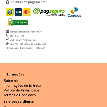
Formas de pagamento:


contato@ciodaterralivraria.com.br

(19) 3433-1987

Cnpj: 06.267.698/0001-92

End. Av. João Batista de Castro, 1066
Jd. São Luiz - Piracicaba-SP - 13405-207
Informações
Sobre nós
Informações de Entrega
Política de Privacidade
Termos e Condições
Serviços ao cliente