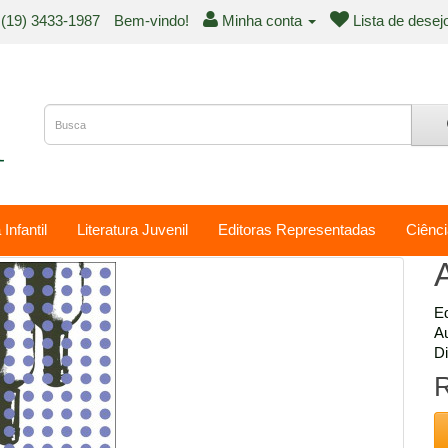
(19) 3433-1987
Bem-vindo!
Minha conta
Lista de desej
 Infantil
Literatura Juvenil
Editoras Representadas
Ciênci
Ed
Au
Di
R