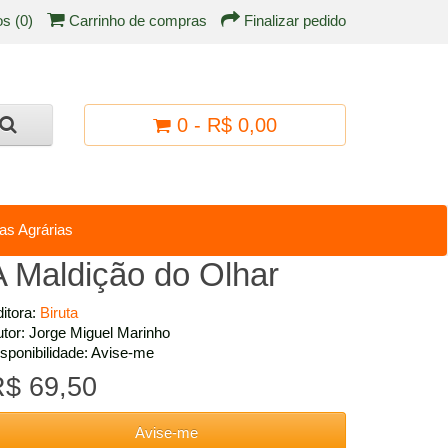
os (0)
Carrinho de compras
Finalizar pedido
0 - R$ 0,00
as Agrárias
A Maldição do Olhar
itora:
Biruta
tor: Jorge Miguel Marinho
sponibilidade: Avise-me
$ 69,50
Avise-me