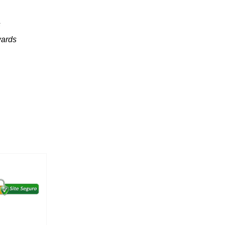
s
wards