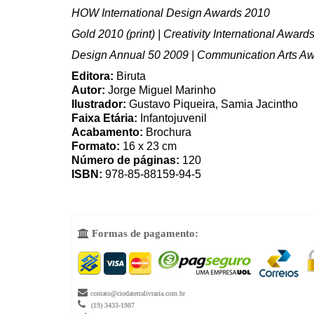
HOW International Design Awards 2010
Gold 2010 (print) | Creativity International Award
Design Annual 50 2009 | Communication Arts A
Editora:
Biruta
Autor:
Jorge Miguel Marinho
Ilustrador:
Gustavo Piqueira, Samia Jacintho
Faixa Etária:
Infantojuvenil
Acabamento:
Brochura
Formato:
16 x 23 cm
Número de páginas:
120
ISBN:
978-85-88159-94-5
Formas de pagamento:


contato@ciodaterralivraria.com.br

(19) 3433-1987