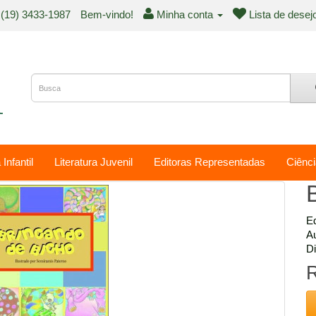
(19) 3433-1987
Bem-vindo!
Minha conta
Lista de desej
 Infantil
Literatura Juvenil
Editoras Representadas
Ciênci
Ed
Au
Di
R