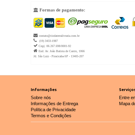
Formas de pagamento:


contato@ciodaterralivraria.com.br

(19) 3433-1987

Cnpj: 06.267.698/0001-92

End. Av. João Batista de Castro, 1066
Jd. São Luiz - Piracicaba-SP - 13405-207
Informações
Serviços
Sobre nós
Entre e
Informações de Entrega
Mapa do
Política de Privacidade
Termos e Condições