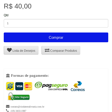
R$ 40,00
Qtd
Comprar
Lista de Desejos
Comparar Produtos
Formas de pagamento:


contato@ciodaterralivraria.com.br

(19) 3433-1987