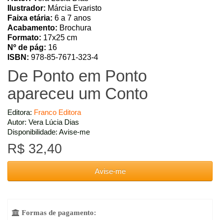
Ilustrador:
Márcia Evaristo
Faixa etária:
6 a 7 anos
Acabamento:
Brochura
Formato:
17x25 cm
Nº de pág:
16
ISBN:
978-85-7671-323-4
De Ponto em Ponto
apareceu um Conto
Editora:
Franco Editora
Autor: Vera Lúcia Dias
Disponibilidade: Avise-me
R$ 32,40
Avise-me
Formas de pagamento:
