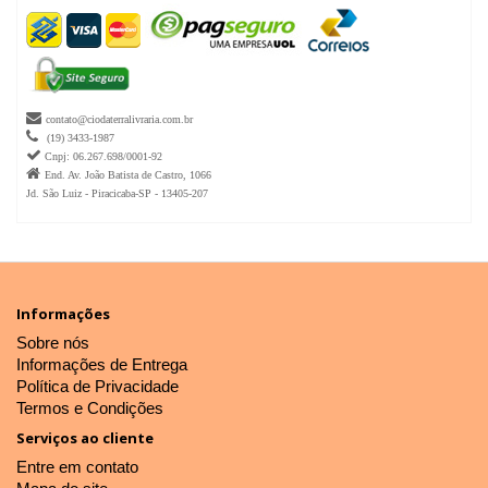

contato@ciodaterralivraria.com.br

(19) 3433-1987

Cnpj: 06.267.698/0001-92

End. Av. João Batista de Castro, 1066
Jd. São Luiz - Piracicaba-SP - 13405-207
Informações
Sobre nós
Informações de Entrega
Política de Privacidade
Termos e Condições
Serviços ao cliente
Entre em contato