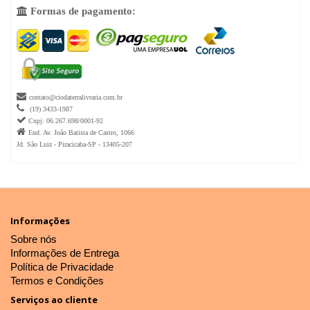
Formas de pagamento:


contato@ciodaterralivraria.com.br

(19) 3433-1987

Cnpj: 06.267.698/0001-92

End. Av. João Batista de Castro, 1066
Jd. São Luiz - Piracicaba-SP - 13405-207
Informações
Sobre nós
Informações de Entrega
Política de Privacidade
Termos e Condições
Serviços ao cliente