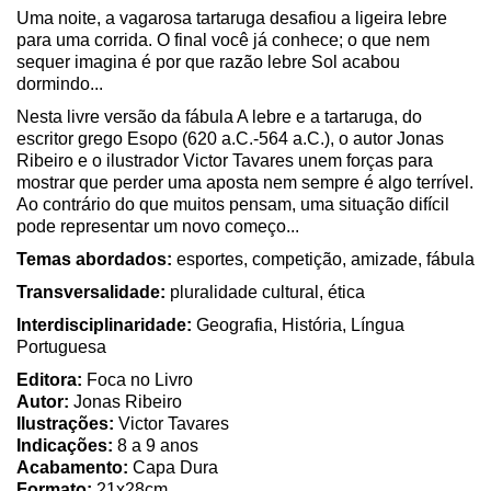
Uma noite, a vagarosa tartaruga desafiou a ligeira lebre
para uma corrida. O final você já conhece; o que nem
sequer imagina é por que razão lebre Sol acabou
dormindo...
Nesta livre versão da fábula A lebre e a tartaruga, do
escritor grego Esopo (620 a.C.-564 a.C.), o autor Jonas
Ribeiro e o ilustrador Victor Tavares unem forças para
mostrar que perder uma aposta nem sempre é algo terrível.
Ao contrário do que muitos pensam, uma situação difícil
pode representar um novo começo...
Temas abordados:
esportes, competição, amizade, fábula
Transversalidade:
pluralidade cultural, ética
Interdisciplinaridade:
Geografia, História, Língua
Portuguesa
Editora:
Foca no Livro
Autor:
Jonas Ribeiro
Ilustrações:
Victor Tavares
Indicações:
8 a 9 anos
Acabamento:
Capa Dura
Formato:
21x28cm