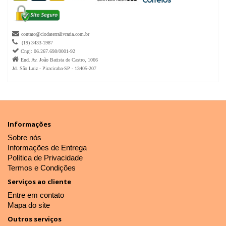

contato@ciodaterralivraria.com.br

(19) 3433-1987

Cnpj: 06.267.698/0001-92

End. Av. João Batista de Castro, 1066
Jd. São Luiz - Piracicaba-SP - 13405-207
Informações
Sobre nós
Informações de Entrega
Política de Privacidade
Termos e Condições
Serviços ao cliente
Entre em contato
Mapa do site
Outros serviços