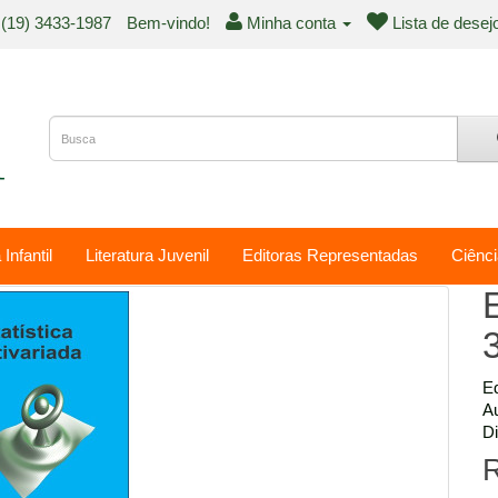
(19) 3433-1987
Bem-vindo!
Minha conta
Lista de desej
 Infantil
Literatura Juvenil
Editoras Representadas
Ciênci
E
Ed
Au
Di
R