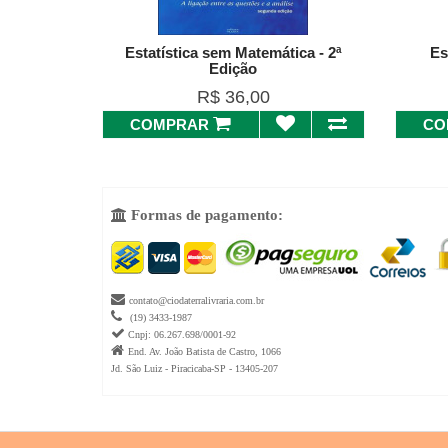
Estatística sem Matemática - 2ª
Es
Edição
R$ 36,00
COMPRAR
CO
Formas de pagamento:


contato@ciodaterralivraria.com.br

(19) 3433-1987

Cnpj: 06.267.698/0001-92

End. Av. João Batista de Castro, 1066
Jd. São Luiz - Piracicaba-SP - 13405-207