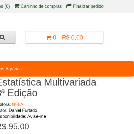
os (0)
Carrinho de compras
Finalizar pedido
0 - R$ 0,00
as Agrárias
statística Multivariada
3ª Edição
itora:
UFLA
tor: Daniel Furtado
sponibilidade: Avise-me
$ 95,00