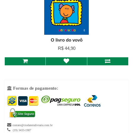
O livro do vovô
R$ 44,90
Formas de pagamento:


contato@ciodaterralivraria.com.br

(19) 3433-1987