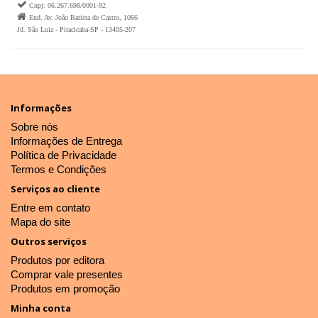

Cnpj: 06.267.698/0001-92

End. Av. João Batista de Castro, 1066
Jd. São Luiz - Piracicaba-SP - 13405-207
Informações
Sobre nós
Informações de Entrega
Política de Privacidade
Termos e Condições
Serviços ao cliente
Entre em contato
Mapa do site
Outros serviços
Produtos por editora
Comprar vale presentes
Produtos em promoção
Minha conta