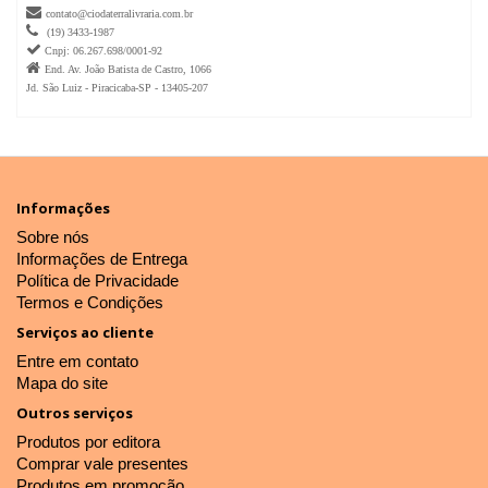

contato@ciodaterralivraria.com.br

(19) 3433-1987

Cnpj: 06.267.698/0001-92

End. Av. João Batista de Castro, 1066
Jd. São Luiz - Piracicaba-SP - 13405-207
Informações
Sobre nós
Informações de Entrega
Política de Privacidade
Termos e Condições
Serviços ao cliente
Entre em contato
Mapa do site
Outros serviços
Produtos por editora
Comprar vale presentes
Produtos em promoção