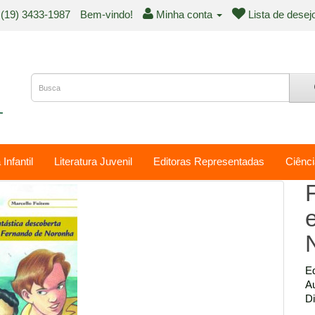
(19) 3433-1987
Bem-vindo!
Minha conta
Lista de desej
 Infantil
Literatura Juvenil
Editoras Representadas
Ciênci
Ed
Au
Di