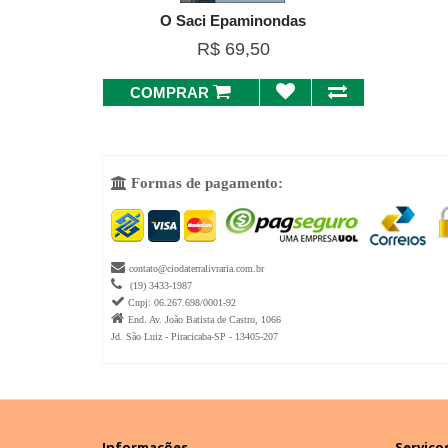
O Saci Epaminondas
R$ 69,50
COMPRAR
Formas de pagamento:


contato@ciodaterralivraria.com.br

(19) 3433-1987

Cnpj: 06.267.698/0001-92

End. Av. João Batista de Castro, 1066
Jd. São Luiz - Piracicaba-SP - 13405-207
Informações
Serviços