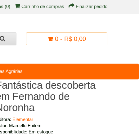
os (0)
Carrinho de compras
Finalizar pedido
0 - R$ 0,00
as Agrárias
Fantástica descoberta
em Fernando de
Noronha
itora:
Elementar
tor: Marcello Fuitem
sponibilidade: Em estoque