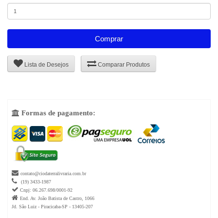
Comprar
Lista de Desejos
Comparar Produtos
Formas de pagamento:


contato@ciodaterralivraria.com.br

(19) 3433-1987

Cnpj: 06.267.698/0001-92

End. Av. João Batista de Castro, 1066
Jd. São Luiz - Piracicaba-SP - 13405-207