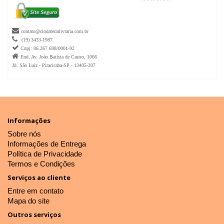

contato@ciodaterralivraria.com.br

(19) 3433-1987

Cnpj: 06.267.698/0001-92

End. Av. João Batista de Castro, 1066
Jd. São Luiz - Piracicaba-SP - 13405-207
Informações
Sobre nós
Informações de Entrega
Política de Privacidade
Termos e Condições
Serviços ao cliente
Entre em contato
Mapa do site
Outros serviços