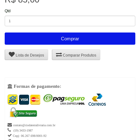
Qtd
Comprar
Lista de Desejos
Comparar Produtos
Formas de pagamento:


contato@ciodaterralivraria.com.br

(19) 3433-1987

Cnpj: 06.267.698/0001-92