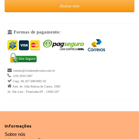
Avise-me
Formas de pagamento:


contato@ciodaterralivraria.com.br

(19) 3433-1987

Cnpj: 06.267.698/0001-92

End. Av. João Batista de Castro, 1066
Jd. São Luiz - Piracicaba-SP - 13405-207
Informações
Sobre nós