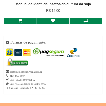
Manual de ident. de insetos da cultura da soja
R$ 15,00
Formas de pagamento:


contato@ciodaterralivraria.com.br

(19) 3433-1987

Cnpj: 06.267.698/0001-92

End. Av. João Batista de Castro, 1066
Jd. São Luiz - Piracicaba-SP - 13405-207