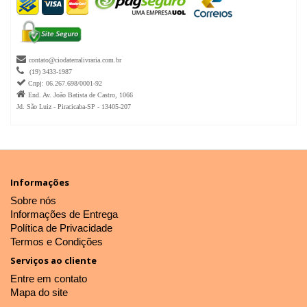

contato@ciodaterralivraria.com.br

(19) 3433-1987

Cnpj: 06.267.698/0001-92

End. Av. João Batista de Castro, 1066
Jd. São Luiz - Piracicaba-SP - 13405-207
Informações
Sobre nós
Informações de Entrega
Política de Privacidade
Termos e Condições
Serviços ao cliente
Entre em contato
Mapa do site