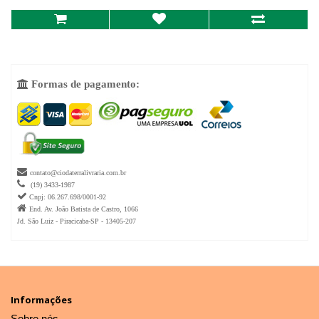
Formas de pagamento:


contato@ciodaterralivraria.com.br

(19) 3433-1987

Cnpj: 06.267.698/0001-92

End. Av. João Batista de Castro, 1066
Jd. São Luiz - Piracicaba-SP - 13405-207
Informações
Sobre nós