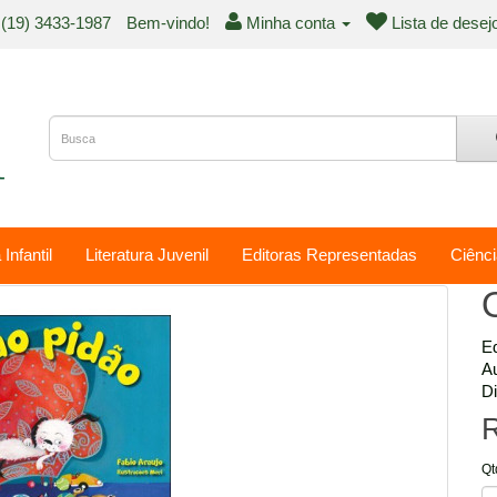
(19) 3433-1987
Bem-vindo!
Minha conta
Lista de desej
 Infantil
Literatura Juvenil
Editoras Representadas
Ciênci
Ed
Au
Di
R
Qt