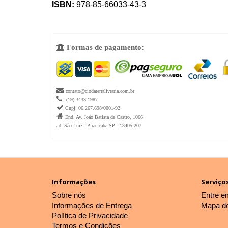
ISBN:
978-85-66033-43-3
Formas de pagamento:


contato@ciodaterralivraria.com.br

(19) 3433-1987

Cnpj: 06.267.698/0001-92

End. Av. João Batista de Castro, 1066
Jd. São Luiz - Piracicaba-SP - 13405-207
Informações
Serviços
Sobre nós
Entre e
Informações de Entrega
Mapa do
Política de Privacidade
Termos e Condições