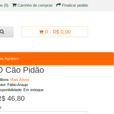
os (0)
Carrinho de compras
Finalizar pedido
0 - R$ 0,00
as Agrárias
O Cão Pidão
itora:
Mais Ativos
tor: Fábio Araujo
sponibilidade: Em estoque
$ 46,80
d