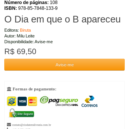
Número de páginas:
108
ISBN:
978-85-7848-133-9
O Dia em que o B apareceu
Editora:
Biruta
Autor: Milu Leite
Disponibilidade: Avise-me
R$ 69,50
Avise-me
Formas de pagamento:


contato@ciodaterralivraria.com.br