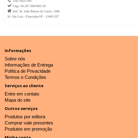

(19) 3433-1987

Cnpj: 06.267.698/0001-92

End. Av. João Batista de Castro, 1066
Jd. São Luiz - Piracicaba-SP - 13405-207
Informações
Sobre nós
Informações de Entrega
Política de Privacidade
Termos e Condições
Serviços ao cliente
Entre em contato
Mapa do site
Outros serviços
Produtos por editora
Comprar vale presentes
Produtos em promoção
Minha conta