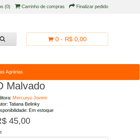
os (0)
Carrinho de compras
Finalizar pedido
0 - R$ 0,00
as Agrárias
O Malvado
itora:
Mercuryo Jovem
tor: Tatiana Belinky
sponibilidade: Em estoque
$ 45,00
d