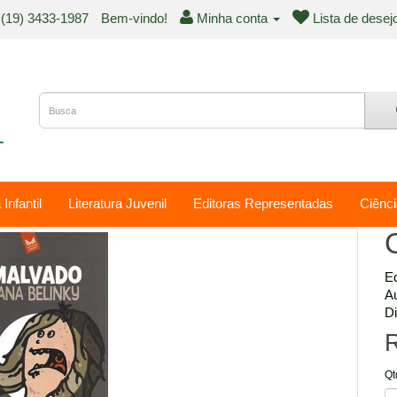
(19) 3433-1987
Bem-vindo!
Minha conta
Lista de desej
 Infantil
Literatura Juvenil
Editoras Representadas
Ciênci
Ed
Au
Di
R
Qt