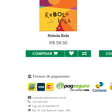
Rebola Bola
R$ 59,50
COMPRAR
CO
Formas de pagamento:


contato@ciodaterralivraria.com.br

(19) 3433-1987

Cnpj: 06.267.698/0001-92

End. Av. João Batista de Castro, 1066