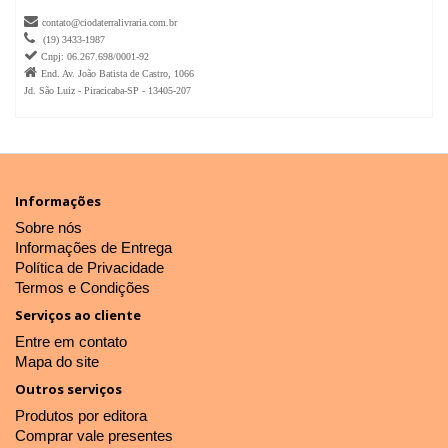

contato@ciodaterralivraria.com.br

(19) 3433-1987

Cnpj: 06.267.698/0001-92

End. Av. João Batista de Castro, 1066
Jd. São Luiz - Piracicaba-SP - 13405-207
Informações
Sobre nós
Informações de Entrega
Política de Privacidade
Termos e Condições
Serviços ao cliente
Entre em contato
Mapa do site
Outros serviços
Produtos por editora
Comprar vale presentes