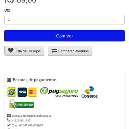
R$ 69,00
Qtd
Comprar
Lista de Desejos
Comparar Produtos
Formas de pagamento:


contato@ciodaterralivraria.com.br

(19) 3433-1987

Cnpj: 06.267.698/0001-92