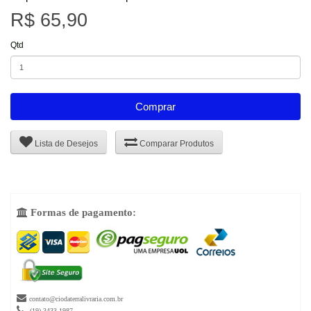
R$ 65,90
Qtd
Comprar
Lista de Desejos
Comparar Produtos
Formas de pagamento:


contato@ciodaterralivraria.com.br

(19) 3433-1987