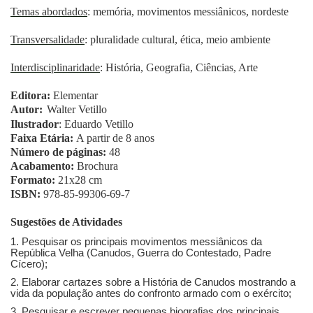
Temas abordados
: memória, movimentos messiânicos, nordeste
Transversalidade
: pluralidade cultural, ética, meio ambiente
Interdisciplinaridade
: História, Geografia, Ciências, Arte
Editora:
Elementar
Autor:
Walter Vetillo
Ilustrador
: Eduardo Vetillo
Faixa Etária:
A partir de 8 anos
Número de páginas:
48
Acabamento:
Brochura
Formato:
21x28 cm
ISBN:
978-85-99306-69-7
Sugestões de Atividades
1. Pesquisar os principais movimentos messiânicos da
República Velha (Canudos, Guerra do Contestado, Padre
Cícero);
2. Elaborar cartazes sobre a História de Canudos mostrando a
vida da população antes do confronto armado com o exército;
3. Pesquisar e escrever pequenas biografias dos principais