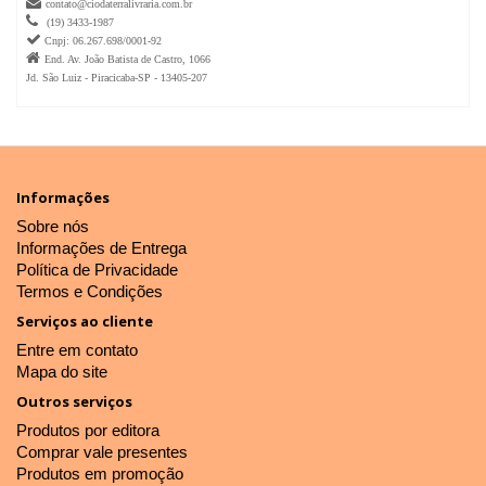

contato@ciodaterralivraria.com.br

(19) 3433-1987

Cnpj: 06.267.698/0001-92

End. Av. João Batista de Castro, 1066
Jd. São Luiz - Piracicaba-SP - 13405-207
Informações
Sobre nós
Informações de Entrega
Política de Privacidade
Termos e Condições
Serviços ao cliente
Entre em contato
Mapa do site
Outros serviços
Produtos por editora
Comprar vale presentes
Produtos em promoção