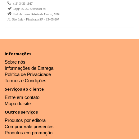

(19) 3433-1987

Cnpj: 06.267.698/0001-92

End. Av. João Batista de Castro, 1066
Jd. São Luiz - Piracicaba-SP - 13405-207
Informações
Sobre nós
Informações de Entrega
Política de Privacidade
Termos e Condições
Serviços ao cliente
Entre em contato
Mapa do site
Outros serviços
Produtos por editora
Comprar vale presentes
Produtos em promoção