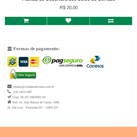
R$ 20,00
Formas de pagamento:


contato@ciodaterralivraria.com.br

(19) 3433-1987

Cnpj: 06.267.698/0001-92

End. Av. João Batista de Castro, 1066
Jd. São Luiz - Piracicaba-SP - 13405-207