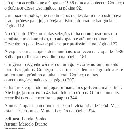
Há quem acredite que a Copa de 1958 nunca aconteceu. Conheça
o defensor dessa tese maluca na página 92.
Um jogador inglês, que não tinha os dentes da frente, costumava
tirar a prótese para jogar. Veja a história do craque banguela na
página 112.
Na Copa de 1970, uma das seleções tinha como jogadores um
dentista, um economista, um advogado e até um seminarista.
Descubra o pais dessa equipe super profissional na página 122.
A expulsão mais rápida dos mundiais aconteceu na Copa de 1986.
Saiba quem foi o apressadinho na página 181.
O nigeriano Aghahowa marcou um gol e comemorou com oito
mortais seguidos. Começou as acrobacias dentro da grande área e
só terminou próximo a linha lateral. Conheça outras
comemorações malucas na página 307.
O hat trick é quando um jogador marca três gols em uma partida.
Até hoje, ja ocorreram 48 hat tricks em Copas. Outros números
recordistas você encontra na página 344.
A única Copa sem nenhuma seleção invicta foi a de 1954. Mais
estatísticas sobre os Mundiais estão na página 374.
Editora:
Panda Books
Autor:
Marcelo Duarte