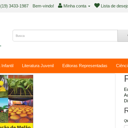
(19) 3433-1987
Bem-vindo!
Minha conta
Lista de desej
 Infantil
Literatura Juvenil
Editoras Representadas
Ciênci
Ed
Au
Di
R
Qt