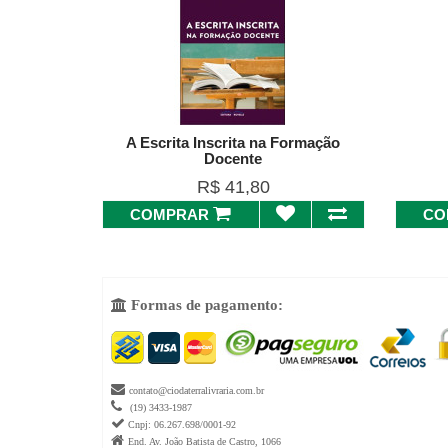
A Escrita Inscrita na Formação
Docente
R$ 41,80
COMPRAR
CO
Formas de pagamento:


contato@ciodaterralivraria.com.br

(19) 3433-1987

Cnpj: 06.267.698/0001-92

End. Av. João Batista de Castro, 1066