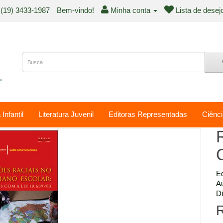
(19) 3433-1987
Bem-vindo!
Minha conta
Lista de desej
 Infantil
Literatura Juvenil
Editoras Representadas
Ciênci
Ed
Au
Di
R