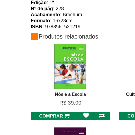
Edição:
1ª
Nº de pág:
228
Acabamento:
Brochura
Formato:
16x23cm
ISBN:
9788561521219
Produtos relacionados
Nós e a Escola
Cul
R$ 39,00
COMPRAR
CO