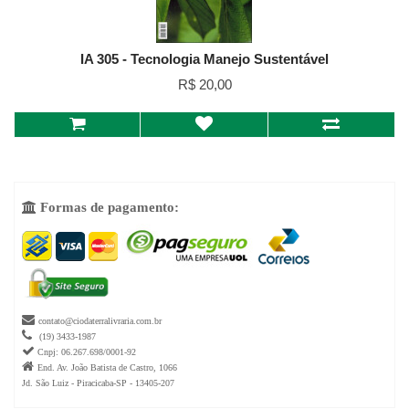
IA 305 - Tecnologia Manejo Sustentável
R$ 20,00
Formas de pagamento:


contato@ciodaterralivraria.com.br

(19) 3433-1987

Cnpj: 06.267.698/0001-92

End. Av. João Batista de Castro, 1066
Jd. São Luiz - Piracicaba-SP - 13405-207